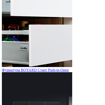
Фурнитура BOYARD Старт Push-to-Open