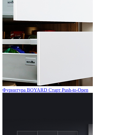
Фурнитура BOYARD Старт Push-to-Open