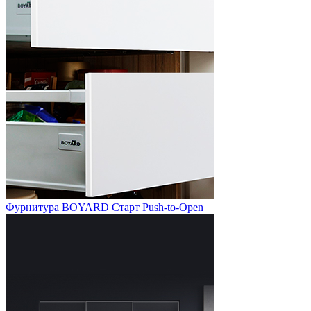
Фурнитура BOYARD Старт Push-to-Open