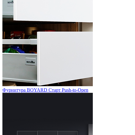
Фурнитура BOYARD Старт Push-to-Open