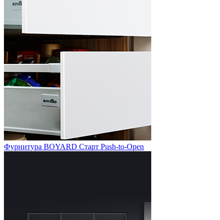
Фурнитура BOYARD Старт Push-to-Open