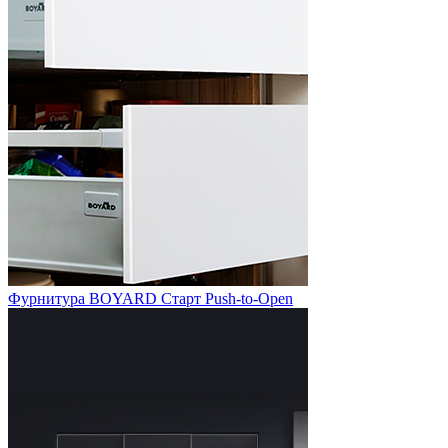
Фурнитура BOYARD Старт Push-to-Open