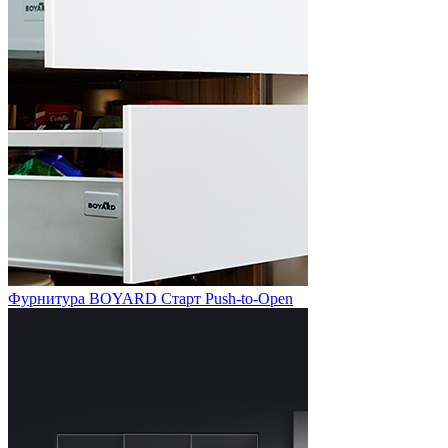
Фурнитура BOYARD Старт Push-to-Open