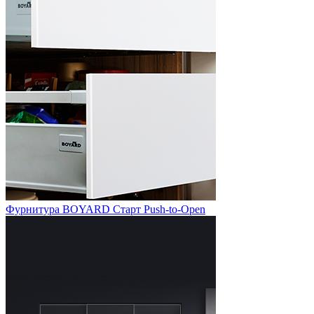
Фурнитура BOYARD Старт Push-to-Open